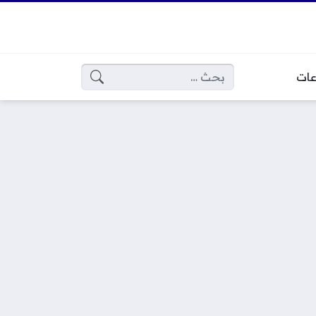
البحث عن:
عات