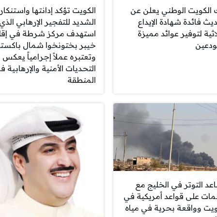
 الكويت الوطني يعلن عن
الكويت تؤكد إدانتها واستنكار
يث فائدة شهادة الإيداع
الشديد للتفجير الإرهابي الذي
اثية لتوفير عوائد مميزة
استهدف مركز شرطة في إقل
ودعين
خيبر بختونخوا شمال باكستا
وتعتبره عملاً إجرامياً يعكس
التحديات الأمنية والإرهابية ف
المنطقة
عد التوتر في الخليج مع
ات على قواعد أمريكية في
ويت وواقعة بحرية في مياه